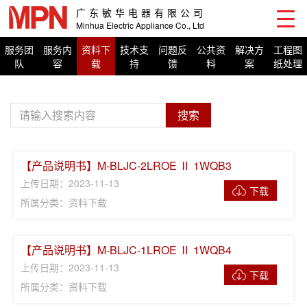
广东敏华电器有限公司
Minhua Electric Appliance Co., Ltd
服务团
服务内
资料下
技术支
问题反
公共资
解决方
工程图
队
容
载
持
馈
料
案
纸处理
【产品说明书】M-BLJC-2LROE Ⅱ 1WQB3
上传日期：2023-11-13
下载
所属分类：资料下载
【产品说明书】M-BLJC-1LROE Ⅱ 1WQB4
上传日期：2023-11-13
下载
所属分类：资料下载