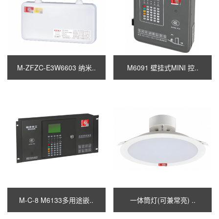
M-ZFZC-E3W6603 纳米..
M6091 壁挂式MINI 控..
M-C-8 M6133多用途嵌..
一体筒灯(可兼常亮) ..